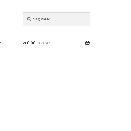
Søg
Søg
efter:
r
kr.
0,00
0 varer