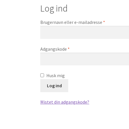
Log ind
Påkrævet
Brugernavn eller e-mailadresse
*
Påkrævet
Adgangskode
*
Husk mig
Log ind
Mistet din adgangskode?