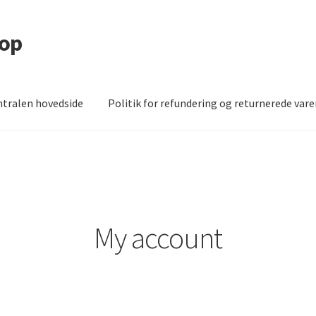
hop
ntralen hovedside
Politik for refundering og returnerede vare
rift
My account
Politik for refundering og returnerede varer
My account